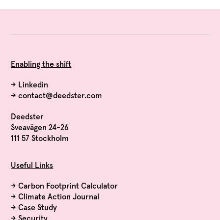
Enabling the shift
→
Linkedin
→
contact@deedster.com
Deedster
Sveavägen 24-26
111 57 Stockholm
Useful Links
→
Carbon Footprint Calculator
→
Climate Action Journal
→
Case Study
→
Security