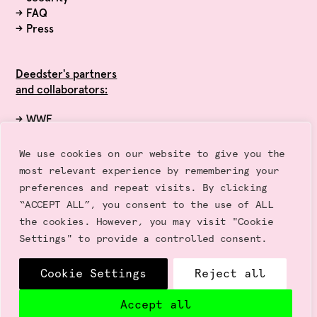
→
FAQ
→
Press
Deedster's partners
and collaborators:
→ WWF
→ Exponential Roadmap Initiative
→ Race to Zero (UN)
We use cookies on our website to give you the
→ Sustainalytics
most relevant experience by remembering your
→ Gold Standard
preferences and repeat visits. By clicking
“ACCEPT ALL”, you consent to the use of ALL
the cookies. However, you may visit "Cookie
Settings" to provide a controlled consent.
Cookie Settings
Reject all
Terms of use | Privacy Policy
Copyright © 2025 Deedster
Accept all