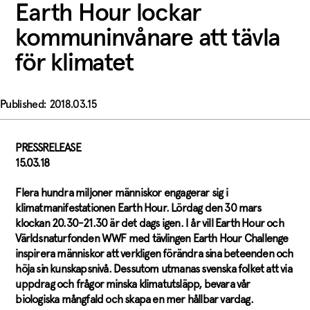
Earth Hour lockar
kommuninvånare att tävla
för klimatet
2018.03.15
PRESSRELEASE
15.03.18
Flera hundra miljoner människor engagerar sig
i
k
limatmanifestationen Earth Hour. Lördag den 30 mars
klockan 20.30-21.30 är det dags igen.
I år vill
Earth Hour och
Världsnaturfonden WWF med tävlingen Earth Hour Challenge
inspirera människor att verkligen förändra sina beteenden och
höja sin kunskapsnivå. Dessutom utmana
s
svenska folket att via
uppdrag och frågor minska klimatutsläpp, bevara vår
biologiska mångfald och skapa en mer hållbar vardag.