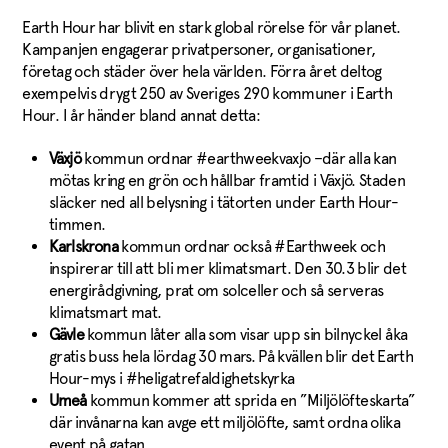
Earth Hour har blivit en stark global rörelse för vår planet.
Kampanjen engagerar privatpersoner, organisationer,
företag och städer över hela världen. Förra året deltog
exempelvis drygt 250 av Sveriges 290 kommuner i Earth
Hour. I år händer bland annat detta:
Växjö
kommun ordnar #earthweekvaxjo –där alla kan
mötas kring en grön och hållbar framtid i Växjö. Staden
släcker ned all belysning i tätorten under Earth Hour-
timmen.
Karlskrona
kommun ordnar också #Earthweek och
inspirerar till att bli mer klimatsmart. Den 30.3 blir det
energirådgivning, prat om solceller och så serveras
klimatsmart mat.
Gävle
kommun låter alla som visar upp sin bilnyckel åka
gratis buss hela lördag 30 mars. På kvällen blir det Earth
Hour-mys i #heligatrefaldighetskyrka
Umeå
kommun kommer att sprida en ”Miljölöfteskarta”
där invånarna kan avge ett miljölöfte, samt ordna olika
event på gatan.