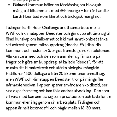
Gislaved
kommun håller en föreläsning om biologisk
mångfald tillsammans med @lrfsverige – för i år handlar
Earth Hour både om klimat och biologisk mångfald.
Tävlingen Earth Hour Challenge är ett samarbete mellan
WWF och klimatappen Deedster och går ut på att tävla sig till
ökad kunskap om hållbarhet och klimat samt konkret sänka
sitt avtryck genom mikrouppdrag (deeds). Följ dina, din
kommuns och resten av Sveriges framsteg direkt i telefonen.
Alla kan vara med och den som anmäler sig får svara på
frågor och göra små uppdrag, så kallade ”deeds”, för att
minska sitt klimatavtryck och stärka biologisk mångfald.
Hittills har 1300 deltagare från 203 kommuner anmält sig,
men WWF och klimatappen Deedster tror på många fler
närmaste veckan. I appen sparar användaren koldioxid, ser
sina egna framsteg och kan följa andras utveckling. Den som
vill vara med kan anmäla sig som privatperson och tävla för sin
kommun eller i lag genom sin arbetsplats. Tävlingen och
appen är helt kostnadsfri och pågår mellan 16-30 mars.